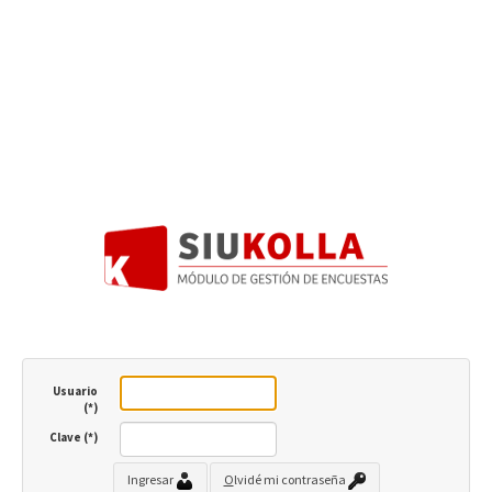
Usuario
(*)
Clave (*)
Ingresar
O
lvidé mi contraseña